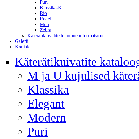
Puri
Klassika-K
Rio
Redel
Muu
Zebra
Käterätikuivatite tehniline informatsioon
Galerii
Kontakt
Käterätikuivatite kataloo
M ja U kujulised käter
Klassika
Elegant
Modern
Puri