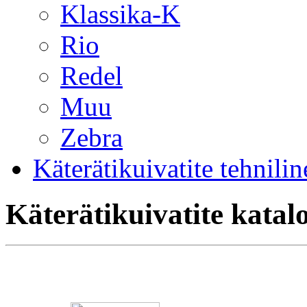
Klassika-K
Rio
Redel
Muu
Zebra
Käterätikuivatite tehnili
Käterätikuivatite katal