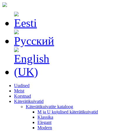
Uudised
Meist
Korstnad
Käterätikuivatid
Käterätikuivatite kataloog
M ja U kujulised käterätikuivatid
Klassika
Elegant
Modern